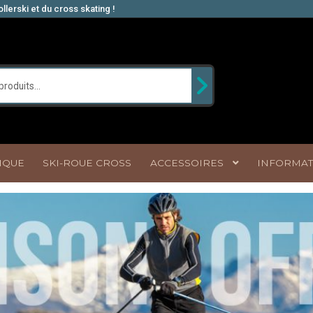
llerski et du cross skating !
IQUE
SKI-ROUE CROSS
ACCESSOIRES
INFORMAT
!
Conditions Générales de Vente de www.ski-roue.com
Contact
M
 confidentialité
Qui sommes nous ?
Validation de la commande