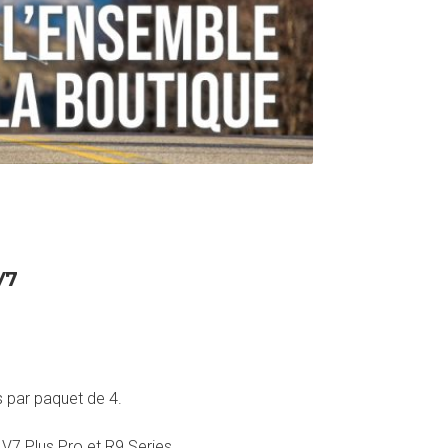
V7
s par paquet de 4.
V7 Plus Pro et R9 Series.