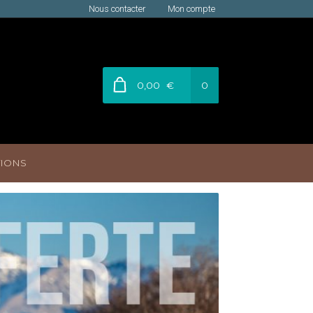
Nous contacter
Mon compte
0,00
€
0
IONS
on compte
Page d’exemple