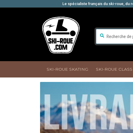
Le spécialiste français du ski-roue, du ro
Aller
Aller
Recherche
à
au
pour :
la
contenu
navigation
SKI-ROUE SKATING
SKI-ROUE CLASS
Accueil
Bienvenue sur notre Newsletter 
Paiements sécurisés
Panier
Politique de